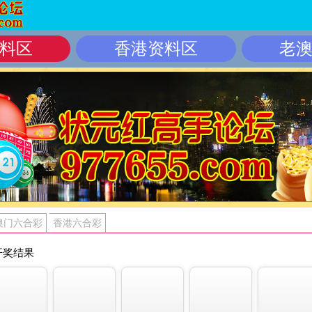
料区
香港资料区
老