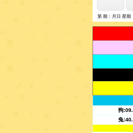
狗:09.
兔:40.