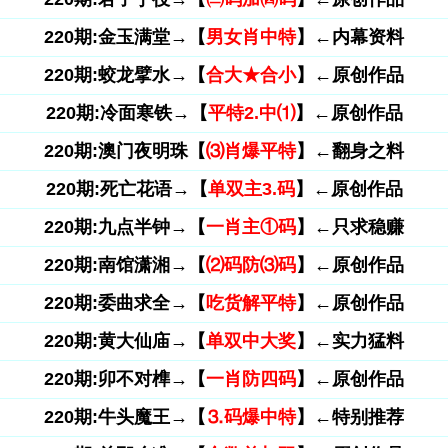
220期:金玉满堂→【
男女肖中特
】←内幕资料
220期:蛟龙擘水→【
合大★合小
】←原创作品
220期:冷面寒铁→【
平特2.中⑴
】←原创作品
220期:澳门夜明珠【
⑶肖爆平特
】←翻身之料
220期:死亡花语→【
单双主3.码
】←原创作品
220期:九点半钟→【
一肖主①码
】←只求稳赚
220期:南馆潇湘→【
⑵码防⑶码
】←原创作品
220期:委曲求全→【
吃货解平特
】←原创作品
220期:黄大仙庙→【
单双中大奖
】←实力猛料
220期:卯不对榫→【
一肖防四码
】←原创作品
220期:牛头魔王→【
⒊码爆中特
】←特别推荐