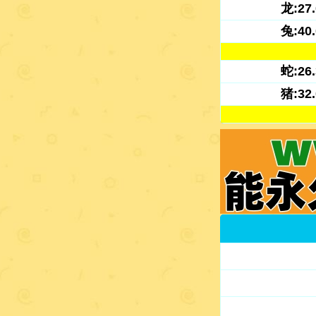
龙:27.
兔:40.
蛇:26.
猪:32.