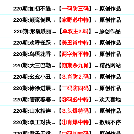
220期:如初不遇→【
一码防三码
】←原创作品
220期:颠鸾倒凤→【
家野必中特
】←原创作品
220期:形貌昳丽→【
单双主2.码
】←原创作品
220期:欢呼雀跃→【
美丑肖中特
】←原创作品
220期:鸟语花香→【
两字解平特
】←原创作品
220期:大三巴勒→【
期期杀九肖
】←精品网站
220期:幺幺小丑→【
⒊肖防⒉码
】←原创作品
220期:徐徐进展→【
三码防四码
】←原创作品
220期:管家婆婆→【
③码必中特
】←欢天喜地
220期:山水相连→【
⒊头爆特码
】←原创作品
220期:双王对决→【
①肖爆中特
】←数钱不停
220期:君子于役→【
㈡码加㈣码
】←原创作品