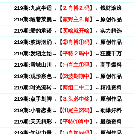
219期:九点半适→【
⒉肖博⒉码
】←钱财滚滚
219期:陋巷菜羹→【
家野主⒉肖
】←原创作品
219期:爱的承诺→【
买啥就开啥
】←实力精选
219期:波涛汹涌→【
②肖博①码
】←原创作品
219期:发轫之始→【
平特２码中
】←狂赚千万
219期:雪域山川→【
㈠肖主①码
】←高手爆料
219期:观形察色→【
⑵波期期中
】←原创作品
219期:时光流转→【
两组二中二
】←精准资料
219期:点手划脚→【
⒊头必中奖
】←原创作品
219期:小春恋曲→【
⑴尾主⑵码
】←劲爆好料
219期:天天精彩→【
平特⑴肖中
】←最稳资料
219期:知识力量→【
㈠肖加㈣码
】←原创作品