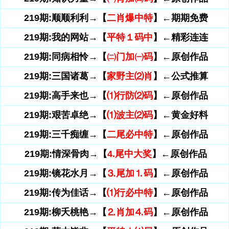
219期:顺顺利利→【
二肖爆中特
】←期期免费
219期:我的网站→【
平特１码中
】←精彩连连
219期:同病相怜→【
㈡门加㈠码
】←原创作品
219期:三国诸葛→【
家野主⑵肖
】←公式推算
219期:高手来也→【
⑴行防⑵码
】←原创作品
219期:艰苦卓绝→【
⑴波主⑵码
】←黄金好料
219期:三千痴缠→【
二尾必中特
】←原创作品
219期:情深骨肉→【
4.尾中大奖
】←原创作品
219期:镜花水月→【
⒊尾加⒈码
】←原创作品
219期:传为佳话→【
⑴行必中特
】←原创作品
219期:柳夭桃艳→【
⒉肖加⒋码
】←原创作品