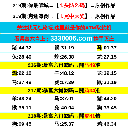
219期:你最倾城→【
⒈头防⒉码
】←原创作品
219期:穷途潦倒→【
⒈尾中大奖
】←原创作品
关注状元红论坛,这里就是你的ATM取款机
3330006.com
看暴富六肖上：
携手灭庄
猪:44.32
鼠:31.19
马
:01.37
兔:28.40
蛇:26.38
龙:27.15
216期:暴富六肖⑿码→開
马49
准
鸡
:22.10
羊:48.12
龙:39.15
马:37.49
虎:17.29
鼠:31.19
217期:暴富六肖⑿码→開
鸡34
准
羊:48.24
马:37.01
猪:44.20
猴:35.11
兔:40.04
狗:33.45
218期:暴富六肖⑿码→開
虎41
错
狗:09.45
马:25.37
鸡:46.34