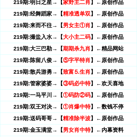
219期:明日之星→【
家野主二肖
】←原创作品
219期:经舞蹈家→【
精准透单双
】←原创作品
219期:来而不往→【
男女主①肖
】←原创作品
219期:撮盐入水→【
大小主二码
】←原创作品
219期:大三巴勒→【
期期杀九肖
】←精品网站
219期:陈留八俊→【
⑤字平特肖
】←原创作品
219期:散兵游勇→【
致富⒌生肖
】←原创作品
219期:管家婆婆→【
③码必中特
】←欢天喜地
219期:一马平川→【
①码防②码
】←原创作品
219期:双王对决→【
①肖爆中特
】←数钱不停
219期:送码哥哥→【
精准除半波
】←原创作品
219期:金玉满堂→【
男女肖中特
】←内幕资料