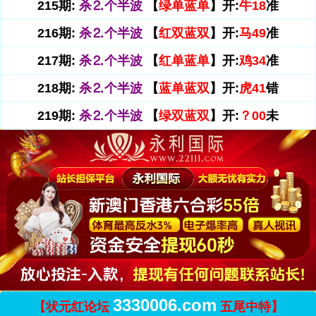
215期:
杀⒉个半波
【
绿单蓝单
】
开:
牛18
准
216期:
杀⒉个半波
【
红双蓝双
】
开:
马49
准
217期:
杀⒉个半波
【
红单蓝单
】
开:
鸡34
准
218期:
杀⒉个半波
【
蓝单蓝双
】
开:
虎41
错
219期:
杀⒉个半波
【
绿双蓝双
】
开:
？00
未
3330006.com
【状元红论坛
五尾中特】