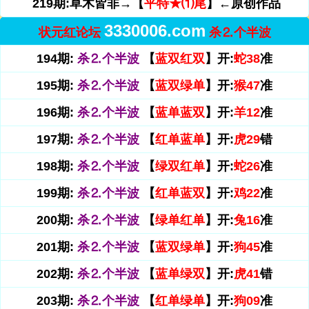
219期:草木皆非→【
平特★⑴尾
】←原创作品
3330006.com
状元红论坛
杀⒉个半波
194期:
杀⒉个半波
【
蓝双红双
】
开:
蛇38
准
195期:
杀⒉个半波
【
蓝双绿单
】
开:
猴47
准
196期:
杀⒉个半波
【
蓝单蓝双
】
开:
羊12
准
197期:
杀⒉个半波
【
红单蓝单
】
开:
虎29
错
198期:
杀⒉个半波
【
绿双红单
】
开:
蛇26
准
199期:
杀⒉个半波
【
红单蓝双
】
开:
鸡22
准
200期:
杀⒉个半波
【
绿单红单
】
开:
兔16
准
201期:
杀⒉个半波
【
蓝双绿单
】
开:
狗45
准
202期:
杀⒉个半波
【
蓝单绿双
】
开:
虎41
错
203期:
杀⒉个半波
【
红单绿单
】
开:
狗09
准