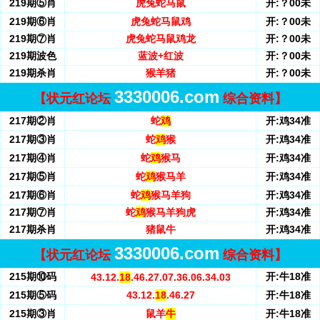
219期⑤肖
虎兔蛇马鼠
开:？00未
219期⑥肖
虎兔蛇马鼠鸡
开:？00未
219期⑦肖
虎兔蛇马鼠鸡龙
开:？00未
219期波色
蓝波+红波
开:？00未
219期杀肖
猴羊猪
开:？00未
3330006.com
【状元红论坛
综合资料】
217期②肖
蛇
鸡
开:鸡34准
217期③肖
蛇
鸡
猴
开:鸡34准
217期④肖
蛇
鸡
猴马
开:鸡34准
217期⑤肖
蛇
鸡
猴马羊
开:鸡34准
217期⑥肖
蛇
鸡
猴马羊狗
开:鸡34准
217期⑦肖
蛇
鸡
猴马羊狗虎
开:鸡34准
217期杀肖
猪鼠牛
开:鸡34准
3330006.com
【状元红论坛
综合资料】
215期⑩码
开:牛18准
43.12.
18
.46.27.07.36.06.34.03
215期⑤码
43.12.
18
.46.27
开:牛18准
215期③肖
鼠羊
牛
开:牛18准