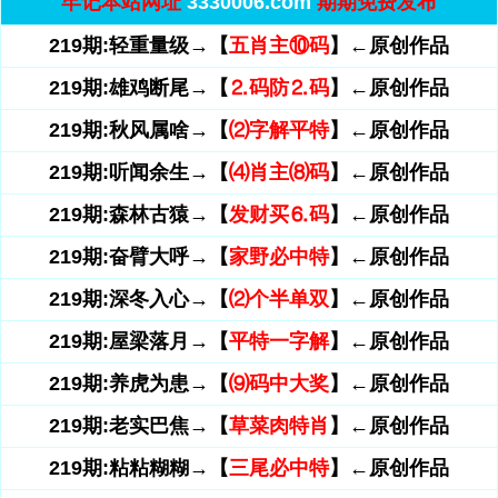
牢记本站网址
3330006.com
期期免费发布
219期:轻重量级→【
五肖主⑩码
】←原创作品
219期:雄鸡断尾→【
⒉码防⒉码
】←原创作品
219期:秋风属啥→【
⑵字解平特
】←原创作品
219期:听闻余生→【
⑷肖主⑻码
】←原创作品
219期:森林古猿→【
发财买⒍码
】←原创作品
219期:奋臂大呼→【
家野必中特
】←原创作品
219期:深冬入心→【
⑵个半单双
】←原创作品
219期:屋梁落月→【
平特一字解
】←原创作品
219期:养虎为患→【
⑼码中大奖
】←原创作品
219期:老实巴焦→【
草菜肉特肖
】←原创作品
219期:粘粘糊糊→【
三尾必中特
】←原创作品