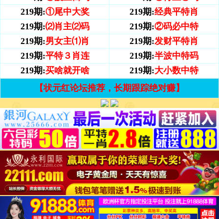
219期:
①尾中大奖
219期:
经典平特肖
219期:
⑵肖主⑵码
219期:
②码必中特
219期:
男女主⑴肖
219期:
发财平特肖
219期:
平特３肖连
219期:
半波中特码
219期:
买啥就开啥
219期:
大小数中特
【状元红论坛推荐，长期跟踪绝对赚】