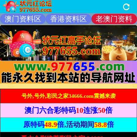
澳门资料区
香港资料区
老澳门资料
号外,号外,彩民之家34666.com震撼来袭
澳门六合彩特码
10
连涨
50
倍
原特码
48.9
倍
,活动期间
58.8
倍