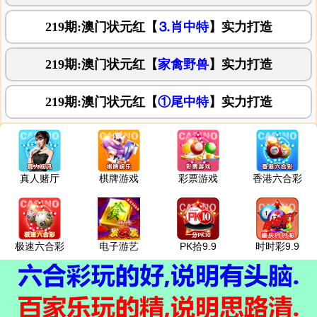
219期:澳门状元红【
⒊肖中特
】实力打造
219期:澳门状元红【
家禽野兽
】实力打造
219期:澳门状元红【
①尾中特
】实力打造
真人赌厅
棋牌游戏
彩票游戏
香港六合彩
极速六合彩
电子游艺
PK拾9.9
时时彩9.9