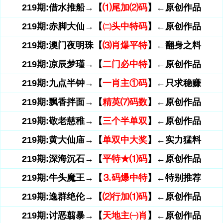
219期:借水推船→【
⑴尾加⑵码
】←原创作品
219期:赤脚大仙→【
㈡头中特码
】←原创作品
219期:澳门夜明珠【
⑶肖爆平特
】←翻身之料
219期:凉辰梦瑾→【
二门必中特
】←原创作品
219期:九点半钟→【
一肖主①码
】←只求稳赚
219期:飘香拌面→【
精英⑺码数
】←原创作品
219期:敬老慈稚→【
三个半单双
】←原创作品
219期:黄大仙庙→【
单双中大奖
】←实力猛料
219期:深海沉石→【
平特★⑴码
】←原创作品
219期:牛头魔王→【
⒊码爆中特
】←特别推荐
219期:逸群绝伦→【
⑵行加⑴码
】←原创作品
219期:讨恶翦暴→【
天地主㈠肖
】←原创作品