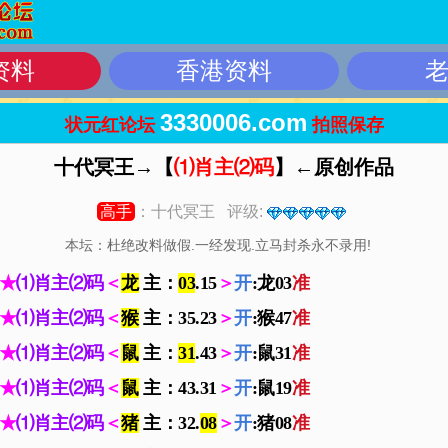
资料
香港资料
3330006.com
状元红论坛
拍照保存
十代冥王→【
⑴肖主⑵码
】←原创作品
高手
：十代冥王 评级:
本坛：杜绝改料做假.一经发现.立马封杀永不录用!
★
⑴肖主⑵码
＜
龙
主：
03
.15
＞
开
:龙03
准
★
⑴肖主⑵码
＜
猴
主：35.23
＞
开
:猴47
准
★
⑴肖主⑵码
＜
鼠
主：
31
.43
＞
开
:鼠31
准
★
⑴肖主⑵码
＜
鼠
主：43.31
＞
开
:鼠19
准
★
⑴肖主⑵码
＜
猪
主：32.
08
＞
开
:猪08
准