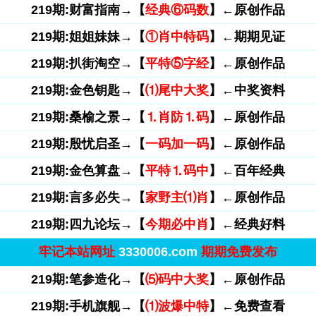
219期:财富指南→【
经典⑥码数
】←原创作品
219期:姐姐妹妹→【
①肖中特码
】←期期见证
219期:扒街淘空→【
平特⑤字经
】←原创作品
219期:金色钥匙→【
⑴尾中大奖
】←中奖资料
219期:桑榆之景→【
⒈肖防⒈码
】←原创作品
219期:殷忧启圣→【
一码加一码
】←原创作品
219期:金色算盘→【
平特⒈码中
】←百年经典
219期:言多必失→【
家野主⑴肖
】←原创作品
219期:四九论坛→【
今期必中肖
】←经典好料
牢记本站网址
3330006.com
期期免费发布
219期:笔参造化→【
⑸码中大奖
】←原创作品
219期:手机旗舰→【
⑴波爆中特
】←免费查看