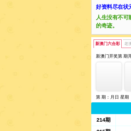
好资料尽在状
人生没有不可
的奇迹。
214期