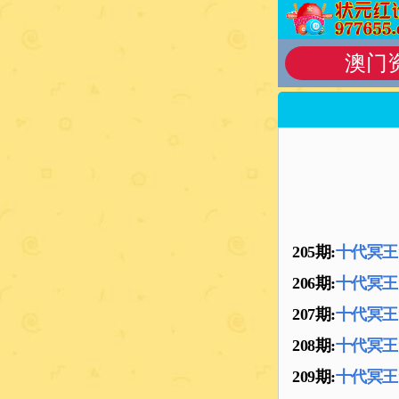
澳门
205期:
十代冥王
206期:
十代冥王
207期:
十代冥王
208期:
十代冥王
209期:
十代冥王