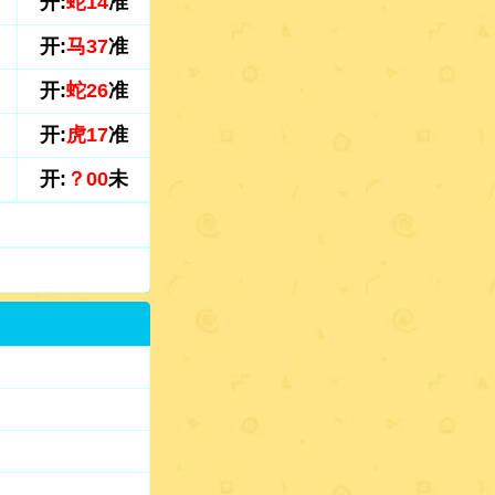
开:
蛇14
准
开:
马37
准
开:
蛇26
准
开:
虎17
准
开:
？00
未