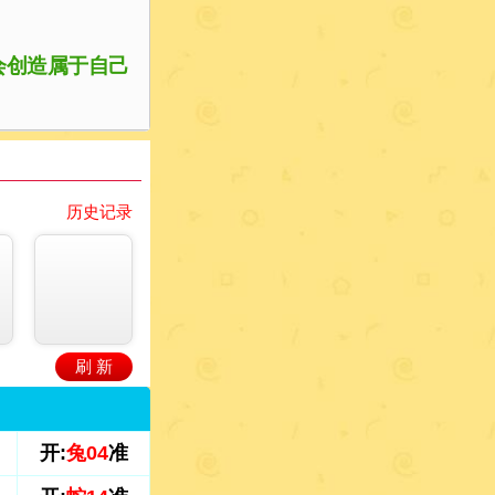
会创造属于自己
开:
兔04
准