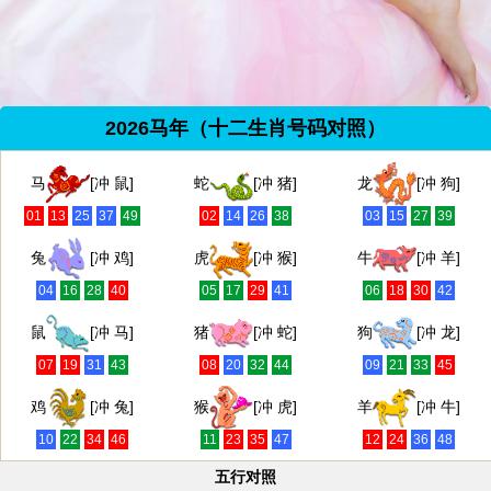
2026马年（十二生肖号码对照）
马
[冲 鼠]
蛇
[冲 猪]
龙
[冲 狗]
01
13
25
37
49
02
14
26
38
03
15
27
39
兔
[冲 鸡]
虎
[冲 猴]
牛
[冲 羊]
04
16
28
40
05
17
29
41
06
18
30
42
鼠
[冲 马]
猪
[冲 蛇]
狗
[冲 龙]
07
19
31
43
08
20
32
44
09
21
33
45
鸡
[冲 兔]
猴
[冲 虎]
羊
[冲 牛]
10
22
34
46
11
23
35
47
12
24
36
48
五行对照