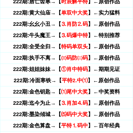
222期:唇亡齿寒→【
时辰解平特
】←原创作品
222期:黄大仙庙→【
单双中大奖
】←实力猛料
222期:幺幺小丑→【
⒊肖防⒉码
】←原创作品
222期:牛头魔王→【
⒊码爆中特
】←特别推荐
222期:全受全归→【
特码单双头
】←原创作品
222期:执手不离→【
㈢码防㈡码
】←原创作品
222期:姐姐妹妹→【
①肖中特码
】←期期见证
222期:冷面寒铁→【
平特2.中⑴
】←原创作品
222期:金色钥匙→【
⑴尾中大奖
】←中奖资料
222期:迄今为止→【
⒊肖加⒋码
】←原创作品
222期:墨染傾城→【
⑸码中大奖
】←原创作品
222期:金色算盘→【
平特⒈码中
】←百年经典