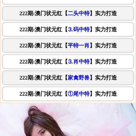
222期:澳门状元红【
二头中特
】实力打造
222期:澳门状元红【
⒊码中特
】实力打造
222期:澳门状元红【
平特一肖
】实力打造
222期:澳门状元红【
⒊肖中特
】实力打造
222期:澳门状元红【
家禽野兽
】实力打造
222期:澳门状元红【
①尾中特
】实力打造