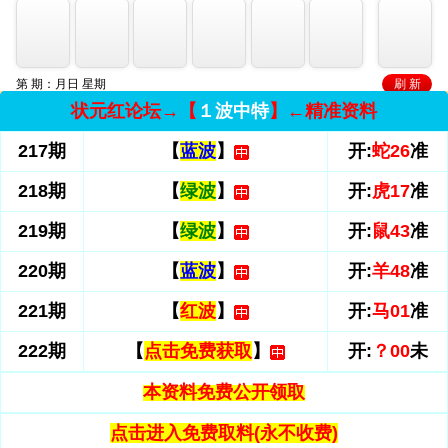
状元红论坛→【
１波中特
】←精准资料
217期
【
蓝波
】
开:
蛇26
准
218期
【
绿波
】
开:
虎17
准
219期
【
绿波
】
开:
鼠43
准
220期
【
蓝波
】
开:
羊48
准
221期
【
红波
】
开:
马01
准
222期
【
点击免费获取
】
开:
？00
未
本资料免费公开领取
点击进入免费取料(永不收费)