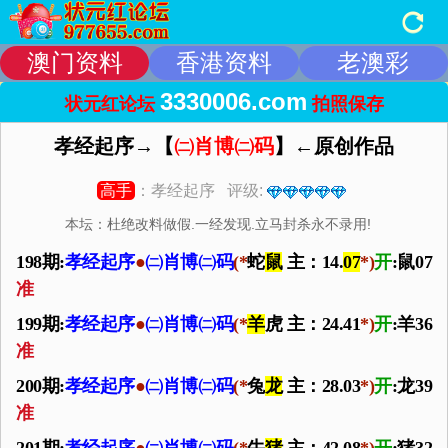
澳门资料
香港资料
老澳彩
3330006.com
状元红论坛
拍照保存
孝经起序→【
㈡肖博㈡码
】←原创作品
高手
：孝经起序 评级:
本坛：杜绝改料做假.一经发现.立马封杀永不录用!
198期:
孝经起序
●
㈡肖博㈡码
(*
蛇
鼠
主：14.
07
*)
开
:鼠07
准
199期:
孝经起序
●
㈡肖博㈡码
(*
羊
虎 主：24.41
*)
开
:羊36
准
200期:
孝经起序
●
㈡肖博㈡码
(*
兔
龙
主：28.03
*)
开
:龙39
准