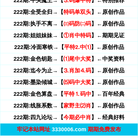
222期:牛头魔王→【
⒊码爆中特
】←特别推荐
222期:全受全归→【
特码单双头
】←原创作品
222期:执手不离→【
㈢码防㈡码
】←原创作品
222期:姐姐妹妹→【
①肖中特码
】←期期见证
222期:冷面寒铁→【
平特2.中⑴
】←原创作品
222期:金色钥匙→【
⑴尾中大奖
】←中奖资料
222期:迄今为止→【
⒊肖加⒋码
】←原创作品
222期:墨染傾城→【
⑸码中大奖
】←原创作品
222期:金色算盘→【
平特⒈码中
】←百年经典
222期:线胀系数→【
家野主⑵肖
】←原创作品
222期:四九论坛→【
今期必中肖
】←经典好料
牢记本站网址
3330006.com
期期免费发布