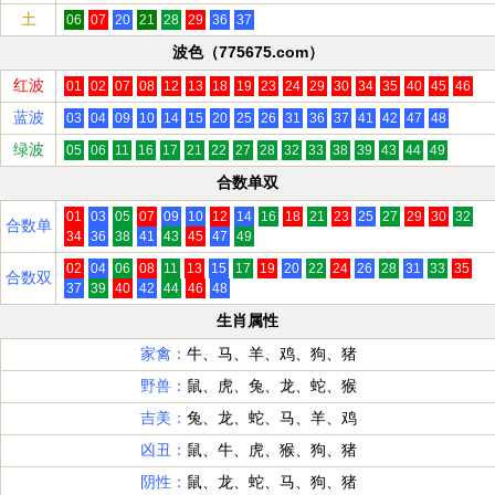
土
06
07
20
21
28
29
36
37
波色（775675.com）
红波
01
02
07
08
12
13
18
19
23
24
29
30
34
35
40
45
46
蓝波
03
04
09
10
14
15
20
25
26
31
36
37
41
42
47
48
绿波
05
06
11
16
17
21
22
27
28
32
33
38
39
43
44
49
合数单双
01
03
05
07
09
10
12
14
16
18
21
23
25
27
29
30
32
合数单
34
36
38
41
43
45
47
49
02
04
06
08
11
13
15
17
19
20
22
24
26
28
31
33
35
合数双
37
39
40
42
44
46
48
生肖属性
家禽：
牛、马、羊、鸡、狗、猪
野兽：
鼠、虎、兔、龙、蛇、猴
吉美：
兔、龙、蛇、马、羊、鸡
凶丑：
鼠、牛、虎、猴、狗、猪
阴性：
鼠、龙、蛇、马、狗、猪