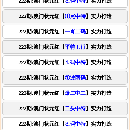
222期:澳门状元红【
⒊码中特
】实力打造
222期:澳门状元红【
⑴尾中特
】实力打造
222期:澳门状元红【
一肖二码
】实力打造
222期:澳门状元红【
平特⒈肖
】实力打造
222期:澳门状元红【
⒈码中特
】实力打造
222期:澳门状元红【
①波两码
】实力打造
222期:澳门状元红【
爆二中二
】实力打造
222期:澳门状元红【
二头中特
】实力打造
222期:澳门状元红【
⒊码中特
】实力打造