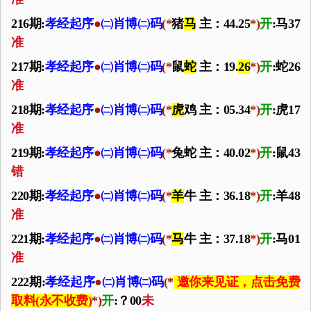
216期:
孝经起序
●
㈡肖博㈡码
(*
猪
马
主：44.25
*)
开
:马37
准
217期:
孝经起序
●
㈡肖博㈡码
(*
鼠
蛇
主：19.
26
*)
开
:蛇26
准
218期:
孝经起序
●
㈡肖博㈡码
(*
虎
鸡 主：05.34
*)
开
:虎17
准
219期:
孝经起序
●
㈡肖博㈡码
(*
兔蛇 主：40.02
*)
开
:鼠43
错
220期:
孝经起序
●
㈡肖博㈡码
(*
羊
牛 主：36.18
*)
开
:羊48
准
221期:
孝经起序
●
㈡肖博㈡码
(*
马
牛 主：37.18
*)
开
:马01
准
222期:
孝经起序
●
㈡肖博㈡码
(*
邀你来见证，点击免费
取料(永不收费)
*)
开
:？00
未