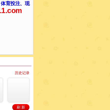
、体育投注、现
11.com