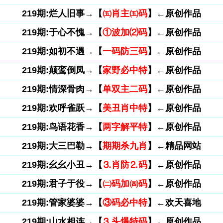
219期:烂人旧事→【
㈤肖主㈤码
】←原创作品
219期:于心不愧→【
①波加⑵码
】←原创作品
219期:如初不遇→【
一码防三码
】←原创作品
219期:颠鸾倒凤→【
家野必中特
】←原创作品
219期:情深骨肉→【
单双主二码
】←原创作品
219期:欢呼雀跃→【
美丑肖中特
】←原创作品
219期:鸟语花香→【
两字解平特
】←原创作品
219期:大三巴勒→【
期期杀九肖
】←精品网站
219期:幺幺小丑→【
⒊肖防⒉码
】←原创作品
219期:君子于役→【
㈡码加㈣码
】←原创作品
219期:管家婆婆→【
③码必中特
】←欢天喜地
219期:山水相连→【
⒊头爆特码
】←原创作品