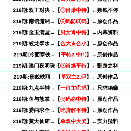
219期:双王对决→【
①肖爆中特
】←数钱不停
219期:南馆潇湘→【
⑵码防⑶码
】←原创作品
219期:金玉满堂→【
男女肖中特
】←内幕资料
219期:蛟龙擘水→【
合大★合小
】←原创作品
219期:冷面寒铁→【
平特2.中⑴
】←原创作品
219期:澳门夜明珠【
⑶肖爆平特
】←翻身之料
219期:形貌昳丽→【
单双主2.码
】←原创作品
219期:九点半钟→【
一肖主①码
】←只求稳赚
219期:鱼与熊掌→【
㈦码必中特
】←原创作品
219期:委曲求全→【
吃货解平特
】←原创作品
219期:黄大仙庙→【
单双中大奖
】←实力猛料