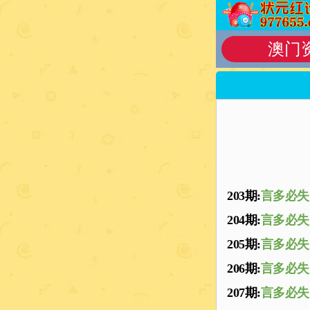
澳门
203期:
言多必失
204期:
言多必失
205期:
言多必失
206期:
言多必失
207期:
言多必失