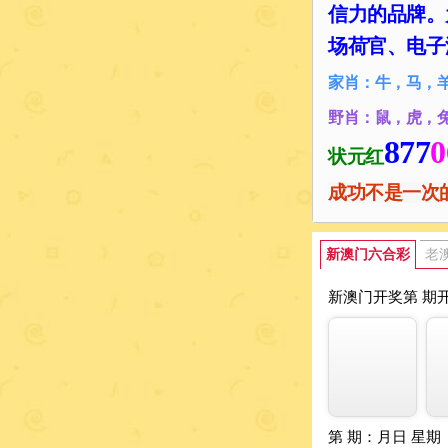
信力的品牌。
场荷官、电子
家肖：牛，马，
野肖：鼠，虎，
877
0
状元红
成功不是一次