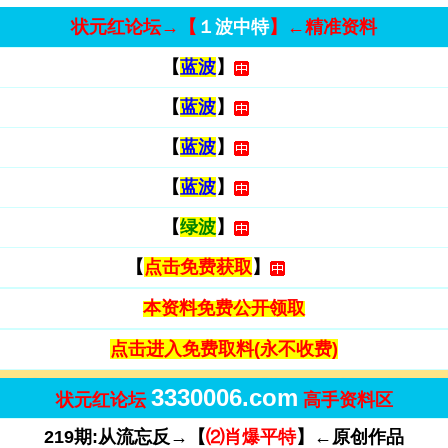
状元红论坛→【
１波中特
】←精准资料
【
蓝波
】
【
蓝波
】
【
蓝波
】
【
蓝波
】
【
绿波
】
【
点击免费获取
】
本资料免费公开领取
点击进入免费取料(永不收费)
3330006.com
状元红论坛
高手资料区
219期:从流忘反→【
⑵肖爆平特
】←原创作品