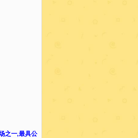
场之一,最具公