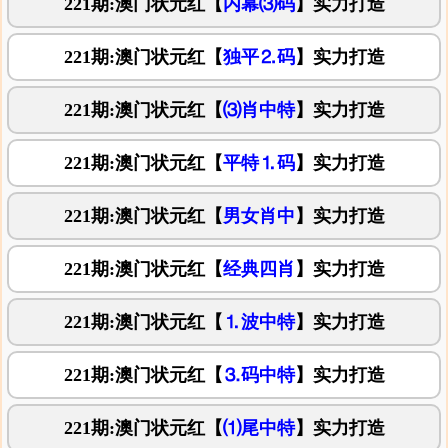
221期:澳门状元红【
内幕⑶码
】实力打造
221期:澳门状元红【
独平⒉码
】实力打造
221期:澳门状元红【
⑶肖中特
】实力打造
221期:澳门状元红【
平特⒈码
】实力打造
221期:澳门状元红【
男女肖中
】实力打造
221期:澳门状元红【
经典四肖
】实力打造
221期:澳门状元红【
⒈波中特
】实力打造
221期:澳门状元红【
⒊码中特
】实力打造
221期:澳门状元红【
⑴尾中特
】实力打造