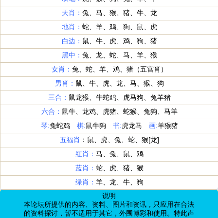
双笔：
虎、猴、狗、兔、羊、牛
天肖：
兔、马、猴、猪、牛、龙
地肖：
蛇、羊、鸡、狗、鼠、虎
白边：
鼠、牛、虎、鸡、狗、猪
黑中：
兔、龙、蛇、马、羊、猴
女肖：
兔、蛇、羊、鸡、猪（五宫肖）
男肖：
鼠、牛、虎、龙、马、猴、狗
三合：
鼠龙猴、牛蛇鸡、虎马狗、兔羊猪
六合：
鼠牛、龙鸡、虎猪、蛇猴、兔狗、马羊
琴:
兔蛇鸡
棋:
鼠牛狗
书:
虎龙马
画:
羊猴猪
五福肖
：鼠、虎、兔、蛇、猴[龙]
红肖：
马、兔、鼠、鸡
蓝肖：
蛇、虎、猪、猴
绿肖：
羊、龙、牛、狗
说明
本论坛所提供的内容、资料、图片和资讯，只应用在合法
的资料探讨，暂不适用于其它，外围博彩和使用。特此声