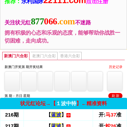
22111.com
推荐：
永利国际
点击注册
877
066
.com
关注状元红
不迷路
拥有积极的心态和乐观的态度，能够帮助你战胜一
切困难，走向成功。
状元红论坛→【
１波中特
】←精准资料
216期
【
蓝波
】
开:
马37
准
217期
【
蓝波
】
开:
蛇26
准