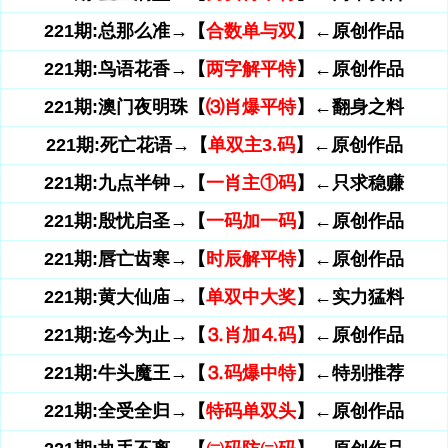
221期:总那么准→【
合数单与双
】←原创作品
221期:鸟语花香→【
两字解平特
】←原创作品
221期:澳门夜明珠【
⑶肖爆平特
】←翻身之料
221期:死亡花语→【
单双主3.码
】←原创作品
221期:九点半钟→【
一肖主①码
】←只求稳赚
221期:殷忧启圣→【
一码加一码
】←原创作品
221期:唇亡齿寒→【
时辰解平特
】←原创作品
221期:黄大仙庙→【
单双中大奖
】←实力猛料
221期:迄今为止→【
⒊肖加⒋码
】←原创作品
221期:牛头魔王→【
⒊码爆中特
】←特别推荐
221期:全受全归→【
特码单双头
】←原创作品