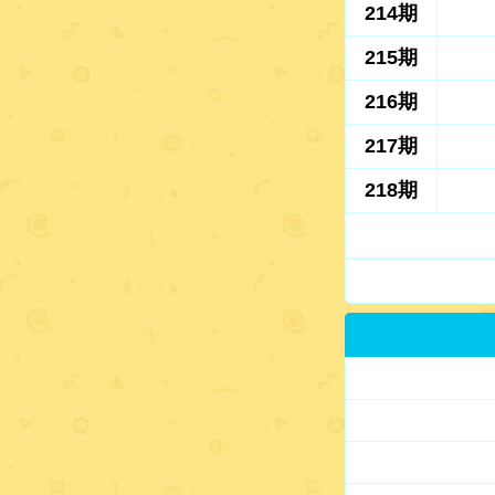
214期
215期
216期
217期
218期