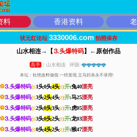
资料
香港资料
3330006.com
状元红论坛
拍照保存
山水相连→【
⒊头爆特码
】←原创作品
高手
：山水相连 评级:
本坛：杜绝改料做假.一经发现.立马封杀永不录用!
⚽
⒊头爆特码
(≤
1头0头
4头
≥)
开
:兔40
漂亮
⚽
⒊头爆特码
(≤
3头
2头
4头
≥)
开
:马25
漂亮
⚽
⒊头爆特码
(≤
2头
0头
3头
≥)
开
:虎05
漂亮
⚽
⒊头爆特码
(≤
3头
0头
2头
≥)
开
:龙03
漂亮
⚽
⒊头爆特码
(≤
0头
4头
2头
≥)
开
:猴47
漂亮