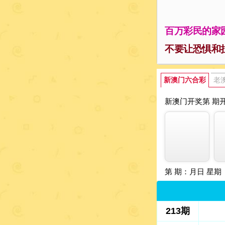
百万彩民的家园-
不要让恐惧和
213期