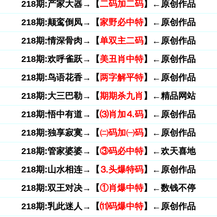
218期:产家大器→【
二码加二码
】←原创作品
218期:颠鸾倒凤→【
家野必中特
】←原创作品
218期:情深骨肉→【
单双主二码
】←原创作品
218期:欢呼雀跃→【
美丑肖中特
】←原创作品
218期:鸟语花香→【
两字解平特
】←原创作品
218期:大三巴勒→【
期期杀九肖
】←精品网站
218期:悟中有道→【
⑶肖加⒋码
】←原创作品
218期:独享寂寞→【
㈡码加㈠码
】←原创作品
218期:管家婆婆→【
③码必中特
】←欢天喜地
218期:山水相连→【
⒊头爆特码
】←原创作品
218期:双王对决→【
①肖爆中特
】←数钱不停
218期:乳此迷人→【
⑾码爆中特
】←原创作品