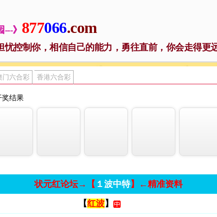
877
066
.com
--》
担忧控制你，相信自己的能力，勇往直前，你会走得更
状元红论坛→【
１波中特
】←精准资料
【
红波
】