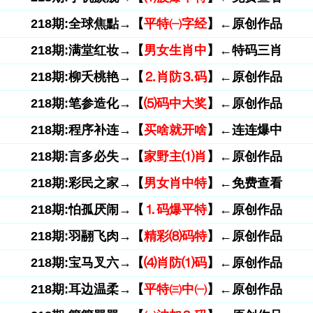
218期:全球焦點→【
平特㈠字经
】←原创作品
218期:满堂红妆→【
男女生肖中
】←特码三肖
218期:柳夭桃艳→【
⒉肖防⒊码
】←原创作品
218期:笔参造化→【
⑸码中大奖
】←原创作品
218期:程序补连→【
买啥就开啥
】←连连爆中
218期:言多必失→【
家野主⑴肖
】←原创作品
218期:彩民之家→【
男女肖中特
】←免费查看
218期:怕孤厌闹→【
⒈码爆平特
】←原创作品
218期:羽翮飞肉→【
精彩⑻码特
】←原创作品
218期:宝马叉六→【
⑷肖防⑴码
】←原创作品
218期:耳边温柔→【
平特㈢中㈠
】←原创作品