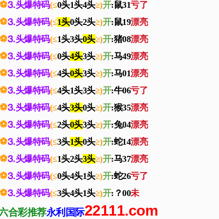
⚽
⒊头爆特码
(≤
0头1头4头
≥)
开
:鼠31
亏了
⚽
⒊头爆特码
(≤
1头
0头2头
≥)
开
:鼠19
漂亮
⚽
⒊头爆特码
(≤
1头3头
0头
≥)
开
:猪08
漂亮
⚽
⒊头爆特码
(≤
0头
4头
3头
≥)
开
:马49
漂亮
⚽
⒊头爆特码
(≤
4头
0头
3头
≥)
开
:马01
漂亮
⚽
⒊头爆特码
(≤
4头1头3头
≥)
开
:牛06
亏了
⚽
⒊头爆特码
(≤
4头
3头
0头
≥)
开
:猴35
漂亮
⚽
⒊头爆特码
(≤
2头
0头
3头
≥)
开
:兔04
漂亮
⚽
⒊头爆特码
(≤
3头
1头
0头
≥)
开
:蛇14
漂亮
⚽
⒊头爆特码
(≤
1头2头
3头
≥)
开
:马37
漂亮
⚽
⒊头爆特码
(≤
0头4头1头
≥)
开
:蛇26
亏了
⚽
⒊头爆特码
(≤
3头4头1头
≥)
开
:？00
未
22111.com
六合彩推荐
永利国际