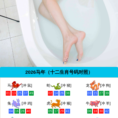
2026马年（十二生肖号码对照）
马
[冲 鼠]
蛇
[冲 猪]
龙
[冲 狗]
01
13
25
37
49
02
14
26
38
03
15
27
39
兔
[冲 鸡]
虎
[冲 猴]
牛
[冲 羊]
04
16
28
40
05
17
29
41
06
18
30
42