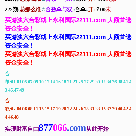
222期:
总那么准
♗
合数单与双
«
合单
»
开
:？00
未
买港澳六合彩就上永利国际22111.com 大额首选
资金安全！
买港澳六合彩就上永利国际22111.com 大额首选
资金安全！
买港澳六合彩就上永利国际22111.com 大额首选
资金安全！
合
单:01.03.05.07.09.10.12.14.16.18.21.23.25.27.29.30.32.34.36.38.41.4
3.45.47.49
合
双:02.04.06.08.11.13.15.17.19.20.22.24.26.28.31.33.35.37.39.40.42.4
4.46.48
877
066
.com
实现财富自由
从此开始