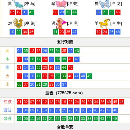
鼠
[冲 马]
猪
[冲 蛇]
狗
[冲 龙]
07
19
31
43
08
20
32
44
09
21
33
45
鸡
[冲 兔]
猴
[冲 虎]
羊
[冲 牛]
10
22
34
46
11
23
35
47
12
24
36
48
五行对照
金
04
05
12
13
26
27
34
35
42
43
木
08
09
16
17
24
25
38
39
46
47
水
01
14
15
22
23
30
31
44
45
火
02
03
10
11
18
19
32
33
40
41
48
49
土
06
07
20
21
28
29
36
37
波色（775675.com）
红波
01
02
07
08
12
13
18
19
23
24
29
30
34
35
40
45
46
蓝波
03
04
09
10
14
15
20
25
26
31
36
37
41
42
47
48
绿波
05
06
11
16
17
21
22
27
28
32
33
38
39
43
44
49
合数单双