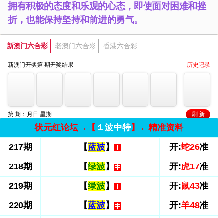
拥有积极的态度和乐观的心态，即使面对困难和挫
折，也能保持坚持和前进的勇气。
状元红论坛→【
１波中特
】←精准资料
217期
【
蓝波
】
开:
蛇26
准
218期
【
绿波
】
开:
虎17
准
219期
【
绿波
】
开:
鼠43
准
220期
【
蓝波
】
开:
羊48
准