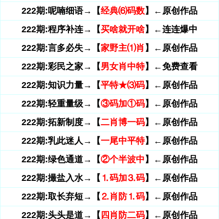
222期:呢喃细语→【
经典⑹码数
】←原创作品
222期:程序补连→【
买啥就开啥
】←连连爆中
222期:言多必失→【
家野主⑴肖
】←原创作品
222期:彩民之家→【
男女肖中特
】←免费查看
222期:知识力量→【
平特★⑶码
】←原创作品
222期:轻重量级→【
③码加①码
】←原创作品
222期:拓新制度→【
二肖博一码
】←原创作品
222期:乳此迷人→【
一尾中平特
】←原创作品
222期:绿色通道→【
②个半波中
】←原创作品
222期:撮盐入水→【
⒈码加⒊码
】←原创作品
222期:取长弃短→【
⒉肖防⒈码
】←原创作品
222期:头头是道→【
四肖防二码
】←原创作品