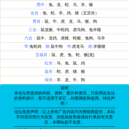
黑中：
兔、龙、蛇、马、羊、猴
女肖：
兔、蛇、羊、鸡、猪（五宫肖）
男肖：
鼠、牛、虎、龙、马、猴、狗
三合：
鼠龙猴、牛蛇鸡、虎马狗、兔羊猪
六合：
鼠牛、龙鸡、虎猪、蛇猴、兔狗、马羊
琴:
兔蛇鸡
棋:
鼠牛狗
书:
虎龙马
画:
羊猴猪
五福肖
：鼠、虎、兔、蛇、猴[龙]
红肖：
马、兔、鼠、鸡
蓝肖：
蛇、虎、猪、猴
绿肖：
羊、龙、牛、狗
说明
本论坛所提供的内容、资料、图片和资讯，只应用在合法
的资料探讨，暂不适用于其它，外围博彩和使用。特此声
明！
论坛免责声明：以上所有广告内容均为赞助商提供，本站
不对其经营行为负责。浏览或使用者须自行承担有关责
任，本网站恕不负责。