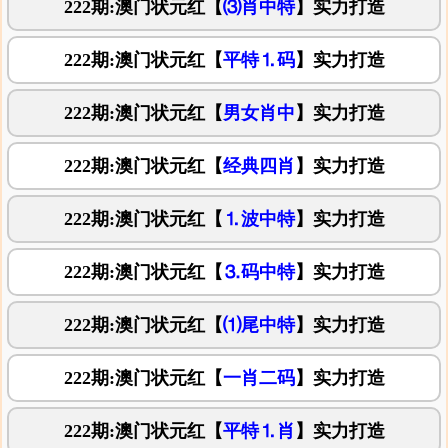
222期:澳门状元红【
⑶肖中特
】实力打造
222期:澳门状元红【
平特⒈码
】实力打造
222期:澳门状元红【
男女肖中
】实力打造
222期:澳门状元红【
经典四肖
】实力打造
222期:澳门状元红【
⒈波中特
】实力打造
222期:澳门状元红【
⒊码中特
】实力打造
222期:澳门状元红【
⑴尾中特
】实力打造
222期:澳门状元红【
一肖二码
】实力打造
222期:澳门状元红【
平特⒈肖
】实力打造