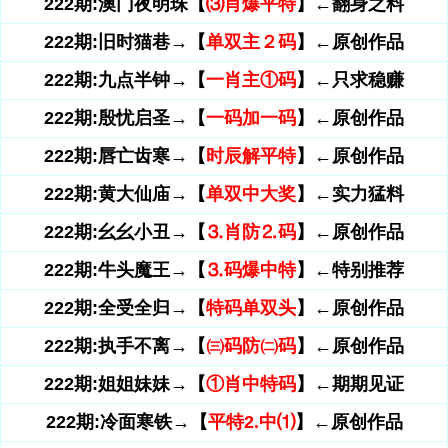
222期:澳门夜明珠【
⑶肖爆平特
】←翻身之料
222期:旧时猫巷→【
单双主２码
】←原创作品
222期:九点半钟→【
一肖主①码
】←只求稳赚
222期:殷忧启圣→【
一码加一码
】←原创作品
222期:唇亡齿寒→【
时辰解平特
】←原创作品
222期:黄大仙庙→【
单双中大奖
】←实力猛料
222期:幺幺小丑→【
⒊肖防⒉码
】←原创作品
222期:牛头魔王→【
⒊码爆中特
】←特别推荐
222期:全受全归→【
特码单双头
】←原创作品
222期:执手不离→【
㈢码防㈡码
】←原创作品
222期:姐姐妹妹→【
①肖中特码
】←期期见证
222期:冷面寒铁→【
平特2.中⑴
】←原创作品