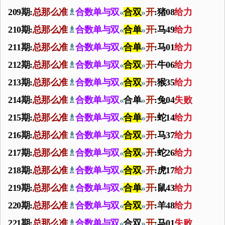
209期:
总那么准
♗
合数单与双
«
合双
»
开
:猪08
给力
210期:
总那么准
♗
合数单与双
«
合单
»
开
:马49
给力
211期:
总那么准
♗
合数单与双
«
合单
»
开
:马01
给力
212期:
总那么准
♗
合数单与双
«
合双
»
开
:牛06
给力
213期:
总那么准
♗
合数单与双
«
合双
»
开
:猴35
给力
214期:
总那么准
♗
合数单与双
«
合单
»
开
:兔04
失败
215期:
总那么准
♗
合数单与双
«
合单
»
开
:蛇14
给力
216期:
总那么准
♗
合数单与双
«
合双
»
开
:马37
给力
217期:
总那么准
♗
合数单与双
«
合双
»
开
:蛇26
给力
218期:
总那么准
♗
合数单与双
«
合双
»
开
:虎17
给力
219期:
总那么准
♗
合数单与双
«
合单
»
开
:鼠43
给力
220期:
总那么准
♗
合数单与双
«
合双
»
开
:羊48
给力
221期:
总那么准
♗
合数单与双
«
合双
»
开
:马01
失败