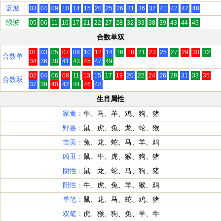
红波
01
02
07
08
12
13
18
19
23
24
29
30
34
35
40
45
46
蓝波
03
04
09
10
14
15
20
25
26
31
36
37
41
42
47
48
绿波
05
06
11
16
17
21
22
27
28
32
33
38
39
43
44
49
合数单双
01
03
05
07
09
10
12
14
16
18
21
23
25
27
29
30
32
合数单
34
36
38
41
43
45
47
49
02
04
06
08
11
13
15
17
19
20
22
24
26
28
31
33
35
合数双
37
39
40
42
44
46
48
生肖属性
家禽：
牛、马、羊、鸡、狗、猪
野兽：
鼠、虎、兔、龙、蛇、猴
吉美：
兔、龙、蛇、马、羊、鸡
凶丑：
鼠、牛、虎、猴、狗、猪
阴性：
鼠、龙、蛇、马、狗、猪
阳性：
牛、虎、兔、羊、猴、鸡
单笔：
鼠、龙、马、蛇、鸡、猪