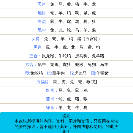
双笔：
虎、猴、狗、兔、羊、牛
天肖：
兔、马、猴、猪、牛、龙
地肖：
蛇、羊、鸡、狗、鼠、虎
白边：
鼠、牛、虎、鸡、狗、猪
黑中：
兔、龙、蛇、马、羊、猴
女肖：
兔、蛇、羊、鸡、猪（五宫肖）
男肖：
鼠、牛、虎、龙、马、猴、狗
三合：
鼠龙猴、牛蛇鸡、虎马狗、兔羊猪
六合：
鼠牛、龙鸡、虎猪、蛇猴、兔狗、马羊
琴:
兔蛇鸡
棋:
鼠牛狗
书:
虎龙马
画:
羊猴猪
五福肖
：鼠、虎、兔、蛇、猴[龙]
红肖：
马、兔、鼠、鸡
蓝肖：
蛇、虎、猪、猴
绿肖：
羊、龙、牛、狗
说明
本论坛所提供的内容、资料、图片和资讯，只应用在合法
的资料探讨，暂不适用于其它，外围博彩和使用。特此声