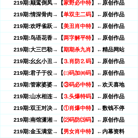
219期:颠鸾倒凤→【
家野必中特
】←原创作品
219期:情深骨肉→【
单双主二码
】←原创作品
219期:欢呼雀跃→【
美丑肖中特
】←原创作品
219期:鸟语花香→【
两字解平特
】←原创作品
219期:大三巴勒→【
期期杀九肖
】←精品网站
219期:幺幺小丑→【
⒊肖防⒉码
】←原创作品
219期:君子于役→【
㈡码加㈣码
】←原创作品
219期:管家婆婆→【
③码必中特
】←欢天喜地
219期:山水相连→【
⒊头爆特码
】←原创作品
219期:双王对决→【
①肖爆中特
】←数钱不停
219期:南馆潇湘→【
⑵码防⑶码
】←原创作品
219期:金玉满堂→【
男女肖中特
】←内幕资料