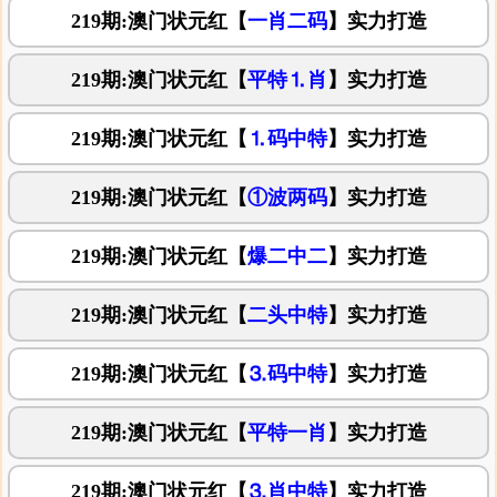
219期:澳门状元红【
一肖二码
】实力打造
219期:澳门状元红【
平特⒈肖
】实力打造
219期:澳门状元红【
⒈码中特
】实力打造
219期:澳门状元红【
①波两码
】实力打造
219期:澳门状元红【
爆二中二
】实力打造
219期:澳门状元红【
二头中特
】实力打造
219期:澳门状元红【
⒊码中特
】实力打造
219期:澳门状元红【
平特一肖
】实力打造
219期:澳门状元红【
⒊肖中特
】实力打造