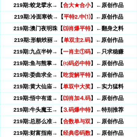
219期:蛟龙擘水→【
合大★合小
】←原创作品
219期:冷面寒铁→【
平特2.中⑴
】←原创作品
219期:澳门夜明珠【
⑶肖爆平特
】←翻身之料
219期:形貌昳丽→【
单双主2.码
】←原创作品
219期:九点半钟→【
一肖主①码
】←只求稳赚
219期:鱼与熊掌→【
㈦码必中特
】←原创作品
219期:委曲求全→【
吃货解平特
】←原创作品
219期:黄大仙庙→【
单双中大奖
】←实力猛料
219期:悟中有道→【
⑶肖加⒋码
】←原创作品
219期:牛头魔王→【
⒊码爆中特
】←特别推荐
219期:总那么准→【
合数单与双
】←原创作品
219期:财富指南→【
经典⑥码数
】←原创作品