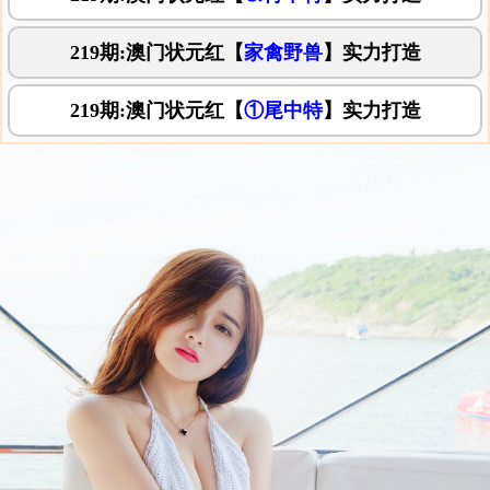
219期:澳门状元红【
家禽野兽
】实力打造
219期:澳门状元红【
①尾中特
】实力打造