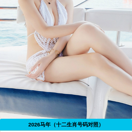
2026马年（十二生肖号码对照）