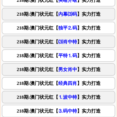
218期:澳门状元红【
买啥开啥
】实力打造
218期:澳门状元红【
内幕⑶码
】实力打造
218期:澳门状元红【
独平⒉码
】实力打造
218期:澳门状元红【
⑶肖中特
】实力打造
218期:澳门状元红【
平特⒈码
】实力打造
218期:澳门状元红【
男女肖中
】实力打造
218期:澳门状元红【
经典四肖
】实力打造
218期:澳门状元红【
⒈波中特
】实力打造
218期:澳门状元红【
⒊码中特
】实力打造