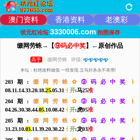
澳门资料
香港资料
老澳彩
3330006.com
状元红论坛
拍照保存
缀网劳蛛→【
⑨码必中奖
】←原创作品
高手
：缀网劳蛛 评级:
本坛：杜绝改料做假.一经发现.立马封杀永不录用!
203期:
缀网劳蛛
✿
⑨码必中奖
ㅏ
08.11.14.33.20.18.
25
.05.31
ㅓ
开
:马25
准
204期:
缀网劳蛛
✿
⑨码必中奖
ㅏ
04.26.30.38.44.
05
.10.08.42
ㅓ
开
:虎05
准
205期:
缀网劳蛛
✿
⑨码必中奖
ㅏ
31.23.10.
03
.11.39.20.30.22
ㅓ
开
:龙03
准