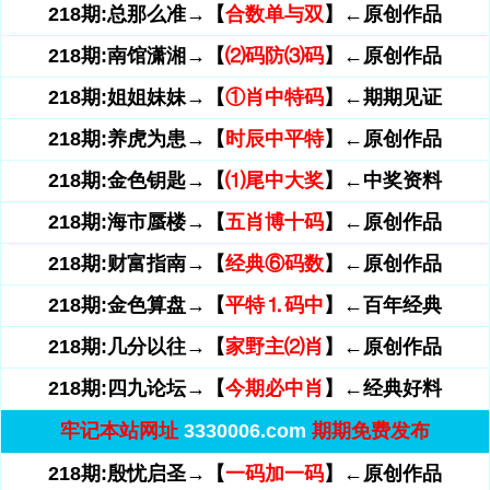
218期:总那么准→【
合数单与双
】←原创作品
218期:南馆潇湘→【
⑵码防⑶码
】←原创作品
218期:姐姐妹妹→【
①肖中特码
】←期期见证
218期:养虎为患→【
时辰中平特
】←原创作品
218期:金色钥匙→【
⑴尾中大奖
】←中奖资料
218期:海市蜃楼→【
五肖博十码
】←原创作品
218期:财富指南→【
经典⑥码数
】←原创作品
218期:金色算盘→【
平特⒈码中
】←百年经典
218期:几分以往→【
家野主⑵肖
】←原创作品
218期:四九论坛→【
今期必中肖
】←经典好料
牢记本站网址
3330006.com
期期免费发布
218期:殷忧启圣→【
一码加一码
】←原创作品