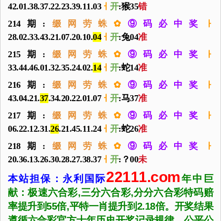
42.01.38.37.22.23.39.11.03
ㅓ
开
:猴35
错
214期:
缀网劳蛛
✿
⑨码必中奖
ㅏ
28.02.33.43.21.07.20.10.
04
ㅓ
开
:兔04
准
215期:
缀网劳蛛
✿
⑨码必中奖
ㅏ
33.44.46.01.32.35.24.02.
14
ㅓ
开
:蛇14
准
216期:
缀网劳蛛
✿
⑨码必中奖
ㅏ
43.04.21.
37
.34.20.22.01.07
ㅓ
开
:马37
准
217期:
缀网劳蛛
✿
⑨码必中奖
ㅏ
06.22.12.31.
26
.21.45.11.24
ㅓ
开
:蛇26
准
218期:
缀网劳蛛
✿
⑨码必中奖
ㅏ
20.36.13.26.30.28.27.38.37
ㅓ
开
:？00
未
22111.com
本站担保：永利国际
年中巨
献：极速六合彩,三分六合彩,分分六合彩特码赔
率提升到55倍,平特一肖提升到2.18倍。开奖结果
遵循六合彩官方十年历史开奖记录规律，公平公