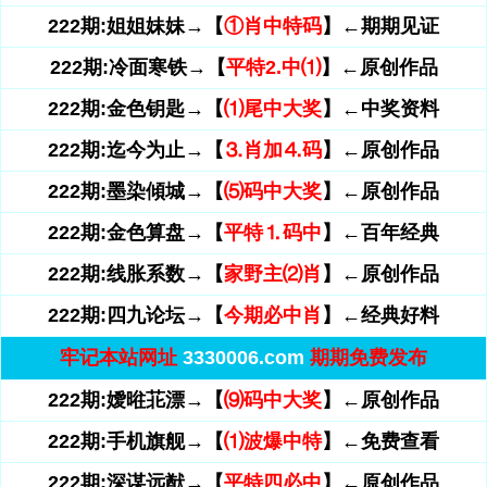
222期:姐姐妹妹→【
①肖中特码
】←期期见证
222期:冷面寒铁→【
平特2.中⑴
】←原创作品
222期:金色钥匙→【
⑴尾中大奖
】←中奖资料
222期:迄今为止→【
⒊肖加⒋码
】←原创作品
222期:墨染傾城→【
⑸码中大奖
】←原创作品
222期:金色算盘→【
平特⒈码中
】←百年经典
222期:线胀系数→【
家野主⑵肖
】←原创作品
222期:四九论坛→【
今期必中肖
】←经典好料
牢记本站网址
3330006.com
期期免费发布
222期:嬡暀苝漂→【
⑼码中大奖
】←原创作品
222期:手机旗舰→【
⑴波爆中特
】←免费查看
222期:深谋远猷→【
平特四必中
】←原创作品