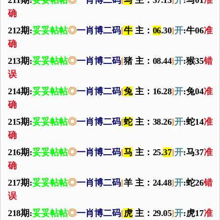
211期:
妥妥帖帖
◎
一肖博二码
[
马
主：37.13
]
开
:马01
准
确
212期:
妥妥帖帖
◎
一肖博二码
[
牛
主：
06
.30
]
开
:牛06
准
确
213期:
妥妥帖帖
◎
一肖博二码
[
猪 主：08.44
]
开
:猴35
错
误
214期:
妥妥帖帖
◎
一肖博二码
[
兔
主：16.28
]
开
:兔04
准
确
215期:
妥妥帖帖
◎
一肖博二码
[
蛇
主：38.26
]
开
:蛇14
准
确
216期:
妥妥帖帖
◎
一肖博二码
[
马
主：25.
37
]
开
:马37
准
确
217期:
妥妥帖帖
◎
一肖博二码
[
羊 主：24.48
]
开
:蛇26
错
误
218期:
妥妥帖帖
◎
一肖博二码
[
虎
主：29.05
]
开
:虎17
准