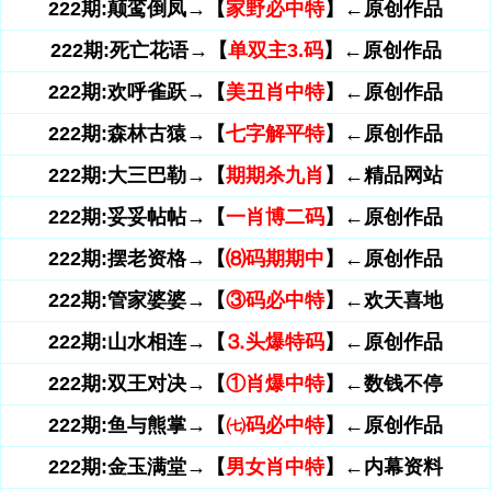
222期:颠鸾倒凤→【
家野必中特
】←原创作品
222期:死亡花语→【
单双主3.码
】←原创作品
222期:欢呼雀跃→【
美丑肖中特
】←原创作品
222期:森林古猿→【
七字解平特
】←原创作品
222期:大三巴勒→【
期期杀九肖
】←精品网站
222期:妥妥帖帖→【
一肖博二码
】←原创作品
222期:摆老资格→【
⑻码期期中
】←原创作品
222期:管家婆婆→【
③码必中特
】←欢天喜地
222期:山水相连→【
⒊头爆特码
】←原创作品
222期:双王对决→【
①肖爆中特
】←数钱不停
222期:鱼与熊掌→【
㈦码必中特
】←原创作品
222期:金玉满堂→【
男女肖中特
】←内幕资料