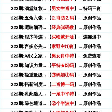
222期:满堂红妆→【
男女生肖中
】←特码三肖
222期:五角六张→【
⒉肖防⒉码
】←原创作品
222期:呢喃细语→【
经典⑹码数
】←原创作品
222期:程序补连→【
买啥就开啥
】←连连爆中
222期:言多必失→【
家野主⑴肖
】←原创作品
222期:彩民之家→【
男女肖中特
】←免费查看
222期:知识力量→【
平特★⑶码
】←原创作品
222期:轻重量级→【
③码加①码
】←原创作品
222期:拓新制度→【
二肖博一码
】←原创作品
222期:乳此迷人→【
一尾中平特
】←原创作品
222期:绿色通道→【
②个半波中
】←原创作品