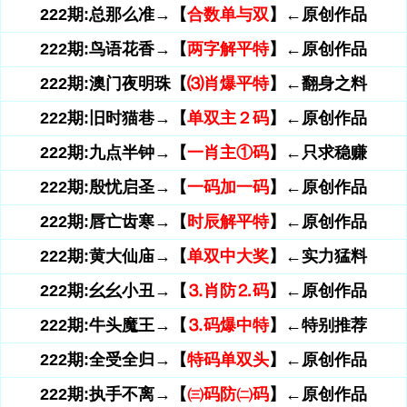
222期:总那么准→【
合数单与双
】←原创作品
222期:鸟语花香→【
两字解平特
】←原创作品
222期:澳门夜明珠【
⑶肖爆平特
】←翻身之料
222期:旧时猫巷→【
单双主２码
】←原创作品
222期:九点半钟→【
一肖主①码
】←只求稳赚
222期:殷忧启圣→【
一码加一码
】←原创作品
222期:唇亡齿寒→【
时辰解平特
】←原创作品
222期:黄大仙庙→【
单双中大奖
】←实力猛料
222期:幺幺小丑→【
⒊肖防⒉码
】←原创作品
222期:牛头魔王→【
⒊码爆中特
】←特别推荐
222期:全受全归→【
特码单双头
】←原创作品
222期:执手不离→【
㈢码防㈡码
】←原创作品