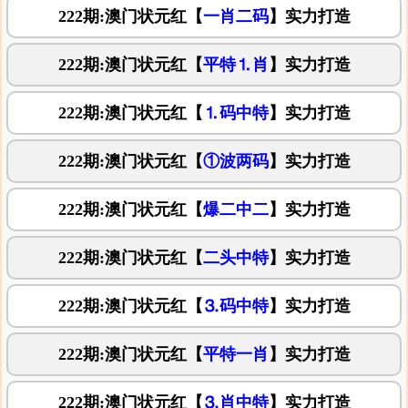
222期:澳门状元红【
一肖二码
】实力打造
222期:澳门状元红【
平特⒈肖
】实力打造
222期:澳门状元红【
⒈码中特
】实力打造
222期:澳门状元红【
①波两码
】实力打造
222期:澳门状元红【
爆二中二
】实力打造
222期:澳门状元红【
二头中特
】实力打造
222期:澳门状元红【
⒊码中特
】实力打造
222期:澳门状元红【
平特一肖
】实力打造
222期:澳门状元红【
⒊肖中特
】实力打造