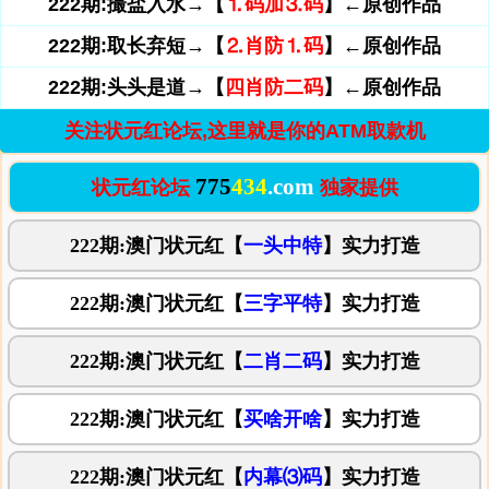
222期:撮盐入水→【
⒈码加⒊码
】←原创作品
222期:取长弃短→【
⒉肖防⒈码
】←原创作品
222期:头头是道→【
四肖防二码
】←原创作品
关注状元红论坛,这里就是你的ATM取款机
775
434
.com
状元红论坛
独家提供
222期:澳门状元红【
一头中特
】实力打造
222期:澳门状元红【
三字平特
】实力打造
222期:澳门状元红【
二肖二码
】实力打造
222期:澳门状元红【
买啥开啥
】实力打造
222期:澳门状元红【
内幕⑶码
】实力打造