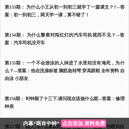
第153期： 为什么小王从初一到初三就学了一篇课文？?---答
案：初一到初三，两天学一课，算不错了！
第154期： 为什么警察对闯红灯的汽车司机视而不见？---答
案：汽车司机没开车
第155期： 一个不会游泳的人掉进了水里却没有淹死，为什
么？---答案：他在洗澡标签 脑筋急转弯 穿高跟鞋 全年资料 自
由泳 小朋友
第156期： 时钟敲了十三下,请问现在该做什么呢---答案：修理
钟表
内幕“两肖中特”
点击添加.资料免费
第157期： 黑人为什么喜欢吃白色巧克力？--- 答案：怕咬到自