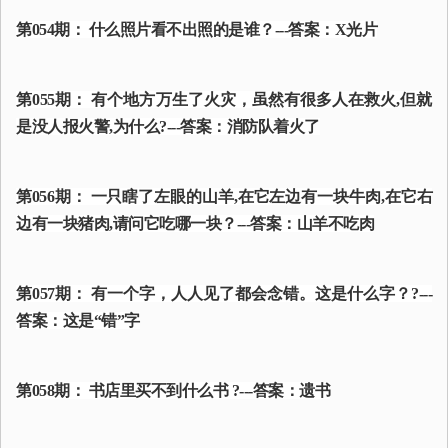
第054期： 什么照片看不出照的是谁？---答案：X光片
第055期： 有个地方万生了火灾，虽然有很多人在救火,但就
是没人报火警,为什么?---答案：消防队着火了
第056期： 一只瞎了左眼的山羊,在它左边有一块牛肉,在它右
边有一块猪肉,请问它吃哪一块？---答案：山羊不吃肉
第057期： 有一个字，人人见了都会念错。这是什么字？?---
答案：这是“错”字
第058期： 书店里买不到什么书 ?---答案：遗书