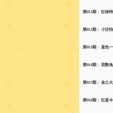
第011期： 红绿
第012期： 小注
第013期： 蓝色
第014期： 双数
第015期： 金土
第016期： 红蓝