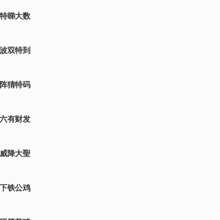
有特睇大数
特波双特到
上阵猜特码
六六有财发
施威降大聖
底下铁公鸡