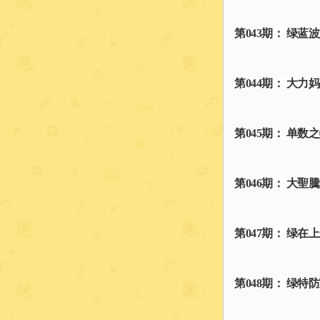
第043期： 绿蓝
第044期： 大力
第045期： 单数
第046期： 大聖
第047期： 绿在
第048期： 绿特