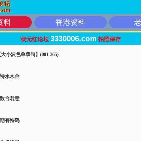
资料
香港资料
3330006.com
状元红论坛
拍照保存
大小波色单双句】(001-365)
有特水木金
行数合君意
今期有特码