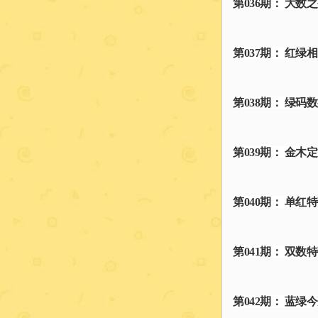
第036期： 大数
第037期： 红绿
第038期： 绿码
第039期： 金木
第040期： 单红
第041期： 双数
第042期： 蓝绿