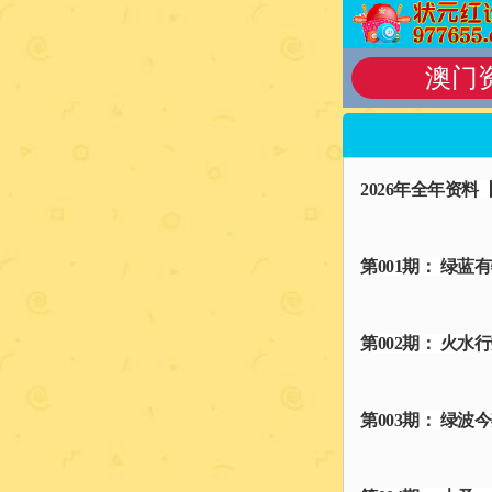
澳门
2026年全年资料【
第001期： 绿蓝
第002期： 火水
第003期： 绿波