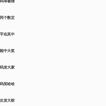
之码等着猜
相同个数定
数字在其中
定能中大奖
特码发大家
特码笑哈哈
今次发大财