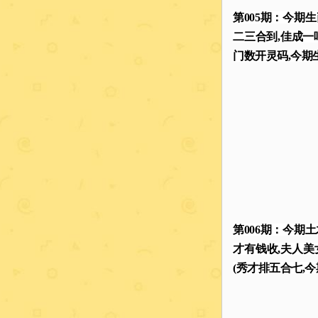
第005期：今期
二三合到,佳成一
门数开灵码,今期
第006期：今期
才有钱收,夫人美
(秀才排五合七,