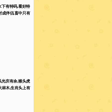
水下有特码,看好特
对成伴侣,畜中只有
风光庆有余,猴头虎
大林木,生肖头上有