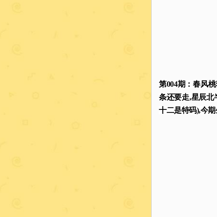
第004期：春风
条还要走,星辰北
十二是特码),今期