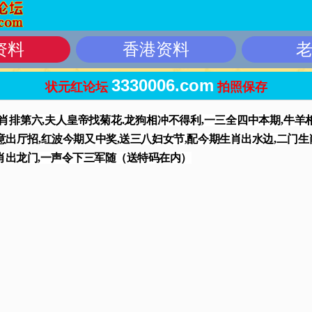
资料
香港资料
3330006.com
状元红论坛
拍照保存
生肖排第六,夫人皇帝找菊花.龙狗相冲不得利,一三全四中本期,牛羊
意出厅招,红波今期又中奖,送三八妇女节,配今期生肖出水边,二门
肖出龙门,一声令下三军随（送特码在内）