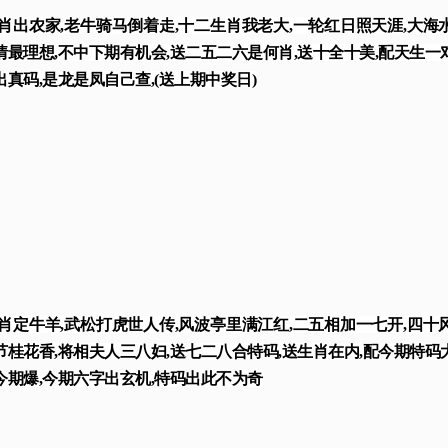
生肖出农家,老牛骑马倒着走,十二生肖我老大,一轮红日照天涯,大海
情最理想,不中下期有机会,送二五二六是何肖,送十全十美,配天生一
出真码,是龙是凤自己查,(送上期中奖日)
生肖定牛羊,武松打虎世人传,风波亭里满江红,二五相加一七开,四十
节桂花香,将相夫人三八妇,送七二八合特码,送生肖在内,配今期特码
今期爆,今期六字出玄机,特码出此不为奇