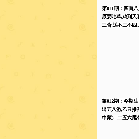
第011期：四面
原要吃草,鸡到天
三合,送不三不四
第012期：今期
出五八游,乙丑推
中藏）,二五六尾