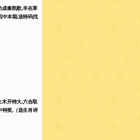
功成奏凯歌,羊在草
四中本期,送特码找
生木开特大,六合取
中特奖,（送生肖诗