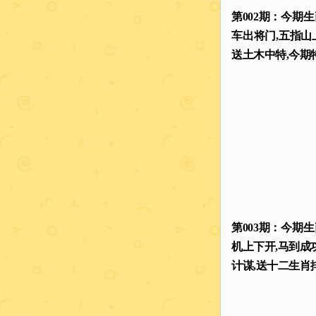
第002期：今期
车出将门,五指山
送土木中特,今期
第003期：今期
机上下开,马到成
计谋,送十二生肖