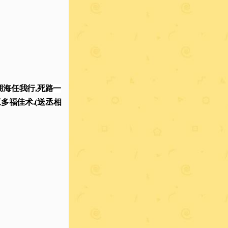
湖海任我行,死路一
多福佳术.(送丞相